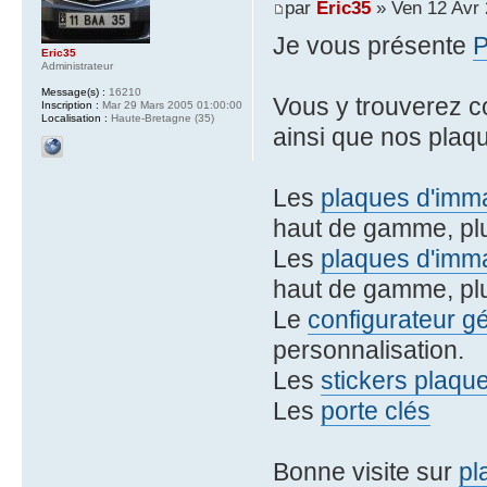
par
Eric35
» Ven 12 Avr 
Je vous présente
Eric35
Administrateur
Message(s) :
16210
Vous y trouverez 
Inscription :
Mar 29 Mars 2005 01:00:00
Localisation :
Haute-Bretagne (35)
ainsi que nos plaqu
Les
plaques d'imma
haut de gamme, plu
Les
plaques d'imma
haut de gamme, plu
Le
configurateur g
personnalisation.
Les
stickers plaqu
Les
porte clés
Bonne visite sur
pl