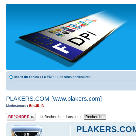
Index du forum
‹
Le FDPI
‹
Les sites partenaires
PLAKERS.COM [www.plakers.com]
Modérateurs :
Eric35
,
jfz
Publier une réponse
PLAKERS.COM 