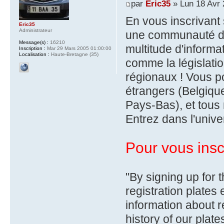
par
Eric35
» Lun 18 Avr 
En vous inscrivant 
Eric35
Administrateur
une communauté de
Message(s) :
16210
multitude d'informa
Inscription :
Mar 29 Mars 2005 01:00:00
Localisation :
Haute-Bretagne (35)
comme la législatio
régionaux ! Vous p
étrangers (Belgiqu
Pays-Bas), et tous 
Entrez dans l'unive
Pour vous inscr
"By signing up for 
registration plate
information about re
history of our plat