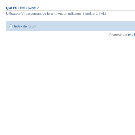
QUI EST EN LIGNE ?
Utilisateur(s) parcourant ce forum : Aucun utilisateur inscrit et 1 invité
Index du forum
Propulsé par
php