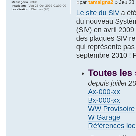
par
tamalgna2
» Jeu 23 
Message(s) :
3936
Inscription :
Ven 28 Oct 2005 01:00:00
Localisation :
Chartres (28)
Le site du SIV
a été
du nouveau Systèm
(SIV) en avril 2009
des plaques SIV rel
qui représente pa
septembre 2010 ! Pa
Toutes les
depuis juillet 
Ax-000-xx
Bx-000-xx
WW Provisoire
W Garage
Références loc