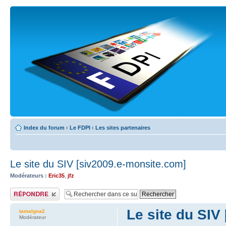
Index du forum
‹
Le FDPI
‹
Les sites partenaires
Le site du SIV [siv2009.e-monsite.com]
Modérateurs :
Eric35
,
jfz
Publier une réponse
Le site du SIV
tamalgna2
Modérateur