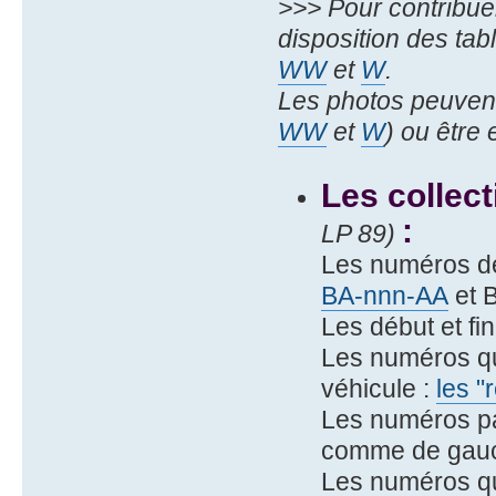
>>> Pour contribue
disposition des ta
WW
et
W
.
Les photos peuvent
WW
et
W
) ou être
Les collec
:
LP 89)
Les numéros d
BA-nnn-AA
et 
Les début et fi
Les numéros qu
véhicule :
les "
Les numéros pa
comme de gauch
Les numéros qu