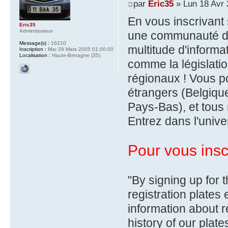
par
Eric35
» Lun 18 Avr 
En vous inscrivant 
Eric35
Administrateur
une communauté de
Message(s) :
16210
multitude d'informa
Inscription :
Mar 29 Mars 2005 01:00:00
Localisation :
Haute-Bretagne (35)
comme la législatio
régionaux ! Vous p
étrangers (Belgiqu
Pays-Bas), et tous 
Entrez dans l'unive
Pour vous inscr
"By signing up for 
registration plate
information about re
history of our plat