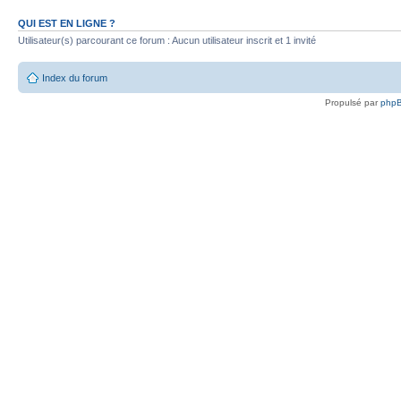
QUI EST EN LIGNE ?
Utilisateur(s) parcourant ce forum : Aucun utilisateur inscrit et 1 invité
Index du forum
Propulsé par
php