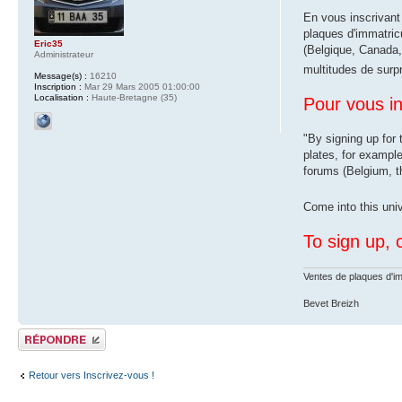
En vous inscrivant
plaques d'immatric
Eric35
(Belgique, Canada,
Administrateur
multitudes de surp
Message(s) :
16210
Inscription :
Mar 29 Mars 2005 01:00:00
Localisation :
Haute-Bretagne (35)
Pour vous in
"By signing up for
plates, for example
forums (Belgium, th
Come into this uni
To sign up, c
Ventes de plaques d'im
Bevet Breizh
Publier une réponse
Retour vers Inscrivez-vous !