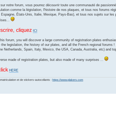
 sur notre forum, vous pourrez découvrir toute une communauté de passionné
ulation comme la législation, l'histoire de nos plaques, et tous nos forums r
 Espagne, États-Unis, Italie, Mexique, Pays-Bas), et tous nos sujets sur les 
rises...
scrire, cliquez
ICI
 this forum, you will discover a large community of registration plates enthus
 the legislation, the history of our plates, and all the French regional forums
e Netherlands, Spain, Italy, Mexico, the USA, Canada, Australia, etc) and top
verse made of registration plates, but also made of many surprises ...
lick
HERE
matriculation et de stickers-autocollants :
https://www.plakers.com