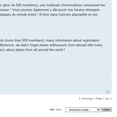
s (plus de 500 membres), une multitude d'informations concernant les
égionaux ! Vous pourrez également y découvrir nos forums étrangers
plaques du monde entier ! Entrez dans l'univers placophile et ses
iasts (more than 500 members), many information about registration
 ! Moreover, we didn't forget plates enthusiasts from abroad with many
ics about plates from all around the world !
1 message • Page
1
sur
1
Aller vers :