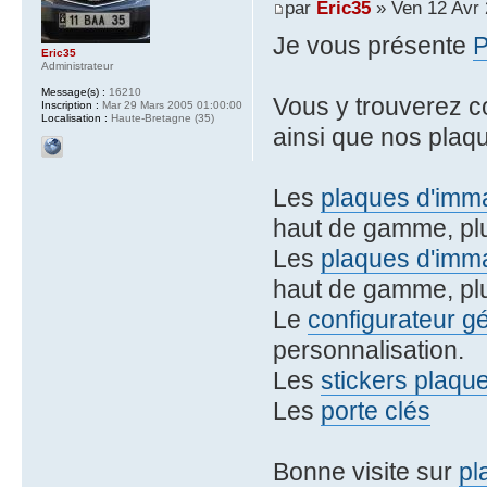
par
Eric35
» Ven 12 Avr 
Je vous présente
Eric35
Administrateur
Message(s) :
16210
Vous y trouverez 
Inscription :
Mar 29 Mars 2005 01:00:00
Localisation :
Haute-Bretagne (35)
ainsi que nos plaqu
Les
plaques d'imma
haut de gamme, plu
Les
plaques d'imma
haut de gamme, plu
Le
configurateur g
personnalisation.
Les
stickers plaqu
Les
porte clés
Bonne visite sur
pl