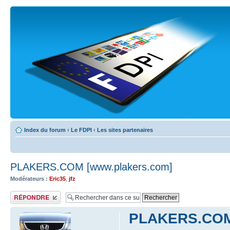
Index du forum
‹
Le FDPI
‹
Les sites partenaires
PLAKERS.COM [www.plakers.com]
Modérateurs :
Eric35
,
jfz
Publier une réponse
PLAKERS.COM 