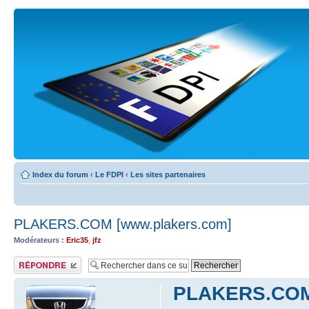
Index du forum
‹
Le FDPI
‹
Les sites partenaires
PLAKERS.COM [www.plakers.com]
Modérateurs :
Eric35
,
jfz
Publier une réponse
PLAKERS.COM 