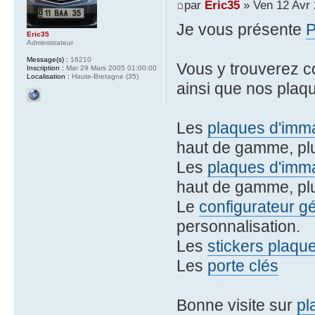
par
Eric35
» Ven 12 Avr 
Je vous présente
Eric35
Administrateur
Message(s) :
16210
Vous y trouverez 
Inscription :
Mar 29 Mars 2005 01:00:00
Localisation :
Haute-Bretagne (35)
ainsi que nos plaqu
Les
plaques d'imma
haut de gamme, plu
Les
plaques d'imma
haut de gamme, plu
Le
configurateur g
personnalisation.
Les
stickers plaqu
Les
porte clés
Bonne visite sur
pl