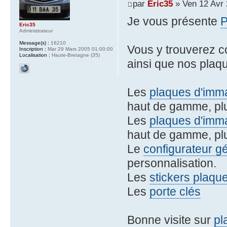
par
Eric35
» Ven 12 Avr 
Je vous présente
Eric35
Administrateur
Message(s) :
16210
Vous y trouverez 
Inscription :
Mar 29 Mars 2005 01:00:00
Localisation :
Haute-Bretagne (35)
ainsi que nos plaqu
Les
plaques d'imma
haut de gamme, plu
Les
plaques d'imma
haut de gamme, plu
Le
configurateur g
personnalisation.
Les
stickers plaqu
Les
porte clés
Bonne visite sur
pl