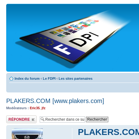
Index du forum
‹
Le FDPI
‹
Les sites partenaires
PLAKERS.COM [www.plakers.com]
Modérateurs :
Eric35
,
jfz
Publier une réponse
PLAKERS.COM 