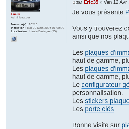
par
Eric35
» Ven 12 Avr 
Je vous présente
Eric35
Administrateur
Message(s) :
16210
Vous y trouverez 
Inscription :
Mar 29 Mars 2005 01:00:00
Localisation :
Haute-Bretagne (35)
ainsi que nos plaqu
Les
plaques d'imma
haut de gamme, plu
Les
plaques d'imma
haut de gamme, plu
Le
configurateur g
personnalisation.
Les
stickers plaqu
Les
porte clés
Bonne visite sur
pl