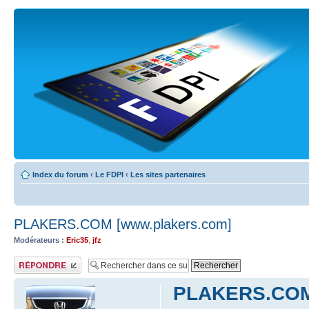
Index du forum
‹
Le FDPI
‹
Les sites partenaires
PLAKERS.COM [www.plakers.com]
Modérateurs :
Eric35
,
jfz
Publier une réponse
PLAKERS.COM 