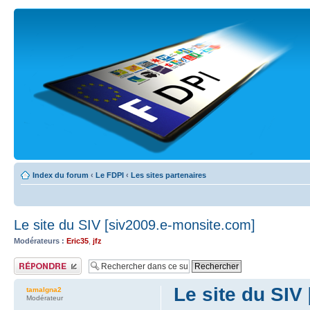
Index du forum
‹
Le FDPI
‹
Les sites partenaires
Le site du SIV [siv2009.e-monsite.com]
Modérateurs :
Eric35
,
jfz
Publier une réponse
Le site du SIV
tamalgna2
Modérateur