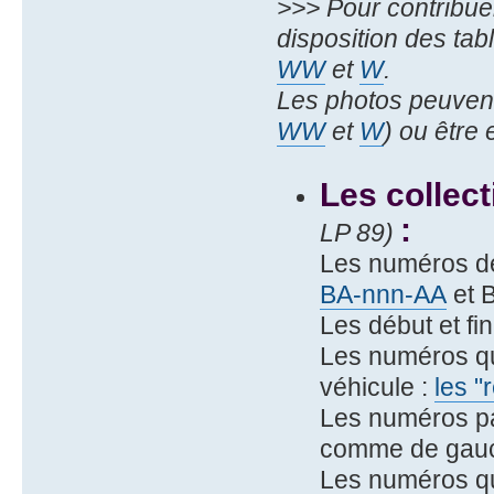
>>> Pour contribue
disposition des ta
WW
et
W
.
Les photos peuvent
WW
et
W
) ou être
Les collec
:
LP 89)
Les numéros d
BA-nnn-AA
et 
Les début et fi
Les numéros qu
véhicule :
les "
Les numéros pa
comme de gauch
Les numéros qu