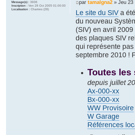
par
tamalgna2
» Jeu 23 
Message(s) :
3936
Inscription :
Ven 28 Oct 2005 01:00:00
Localisation :
Chartres (28)
Le site du SIV
a été
du nouveau Systèm
(SIV) en avril 2009
des plaques SIV rel
qui représente pa
septembre 2010 ! Pa
Toutes les
depuis juillet 
Ax-000-xx
Bx-000-xx
WW Provisoire
W Garage
Références loc