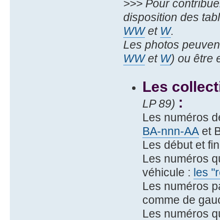
>>> Pour contribue
disposition des ta
WW
et
W
.
Les photos peuvent
WW
et
W
) ou être
Les collec
:
LP 89)
Les numéros d
BA-nnn-AA
et 
Les début et fi
Les numéros qu
véhicule :
les "
Les numéros pa
comme de gauch
Les numéros qu