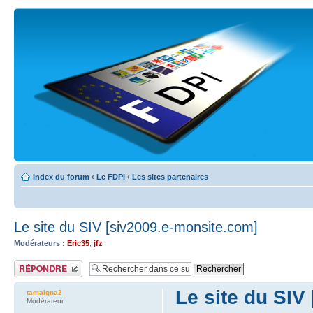
Index du forum
‹
Le FDPI
‹
Les sites partenaires
Le site du SIV [siv2009.e-monsite.com]
Modérateurs :
Eric35
,
jfz
Publier une réponse
Le site du SIV
tamalgna2
Modérateur