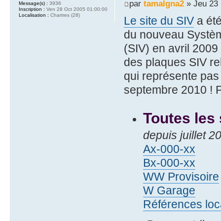
par
tamalgna2
» Jeu 23 
Message(s) :
3936
Inscription :
Ven 28 Oct 2005 01:00:00
Localisation :
Chartres (28)
Le site du SIV
a été
du nouveau Systèm
(SIV) en avril 2009
des plaques SIV rel
qui représente pa
septembre 2010 ! Pa
Toutes les
depuis juillet 
Ax-000-xx
Bx-000-xx
WW Provisoire
W Garage
Références loc