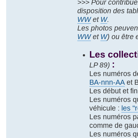
>>> Pour contribue
disposition des ta
WW
et
W
.
Les photos peuvent
WW
et
W
) ou être
Les collec
:
LP 89)
Les numéros d
BA-nnn-AA
et 
Les début et fi
Les numéros qu
véhicule :
les "
Les numéros pa
comme de gauch
Les numéros qu