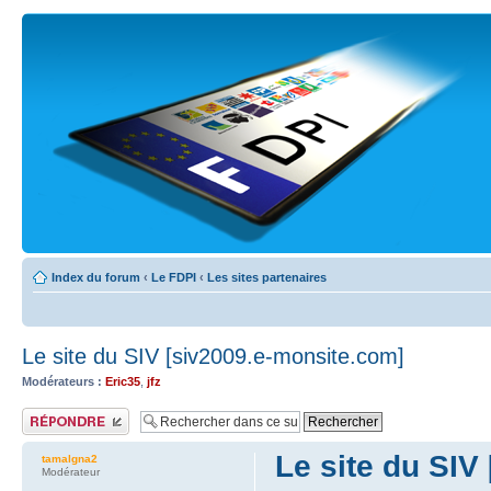
Index du forum
‹
Le FDPI
‹
Les sites partenaires
Le site du SIV [siv2009.e-monsite.com]
Modérateurs :
Eric35
,
jfz
Publier une réponse
Le site du SIV
tamalgna2
Modérateur