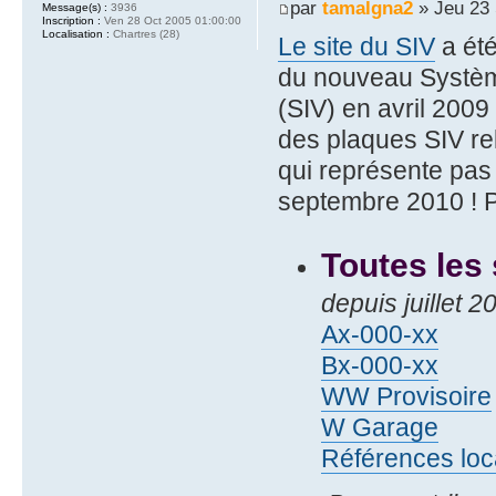
par
tamalgna2
» Jeu 23 
Message(s) :
3936
Inscription :
Ven 28 Oct 2005 01:00:00
Localisation :
Chartres (28)
Le site du SIV
a été
du nouveau Systèm
(SIV) en avril 2009
des plaques SIV rel
qui représente pa
septembre 2010 ! Pa
Toutes les
depuis juillet 
Ax-000-xx
Bx-000-xx
WW Provisoire
W Garage
Références loc