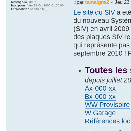
par
tamalgna2
» Jeu 23 
Message(s) :
3936
Inscription :
Ven 28 Oct 2005 01:00:00
Localisation :
Chartres (28)
Le site du SIV
a été
du nouveau Systèm
(SIV) en avril 2009
des plaques SIV rel
qui représente pa
septembre 2010 ! Pa
Toutes les
depuis juillet 
Ax-000-xx
Bx-000-xx
WW Provisoire
W Garage
Références loc