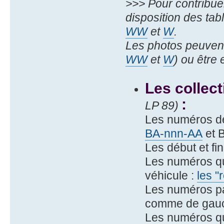
>>> Pour contribue
disposition des ta
WW
et
W
.
Les photos peuvent
WW
et
W
) ou être
Les collec
:
LP 89)
Les numéros d
BA-nnn-AA
et 
Les début et fi
Les numéros qu
véhicule :
les "
Les numéros pa
comme de gauch
Les numéros qu