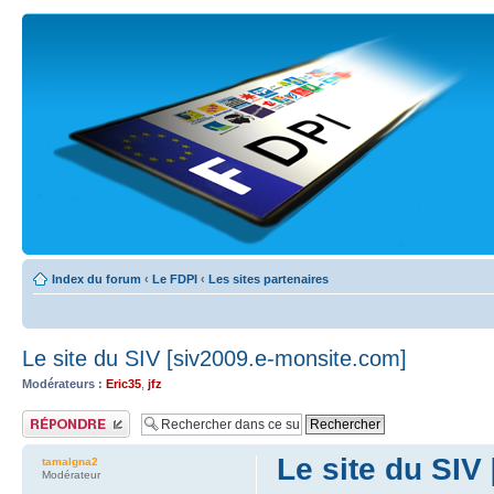
Index du forum
‹
Le FDPI
‹
Les sites partenaires
Le site du SIV [siv2009.e-monsite.com]
Modérateurs :
Eric35
,
jfz
Publier une réponse
Le site du SIV
tamalgna2
Modérateur