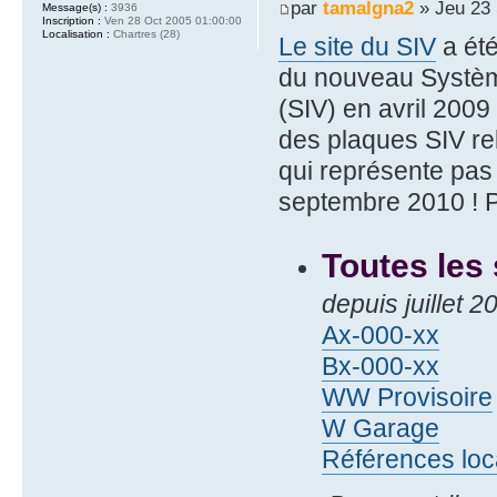
par
tamalgna2
» Jeu 23 
Message(s) :
3936
Inscription :
Ven 28 Oct 2005 01:00:00
Localisation :
Chartres (28)
Le site du SIV
a été
du nouveau Systèm
(SIV) en avril 2009
des plaques SIV rel
qui représente pa
septembre 2010 ! Pa
Toutes les
depuis juillet 
Ax-000-xx
Bx-000-xx
WW Provisoire
W Garage
Références loc