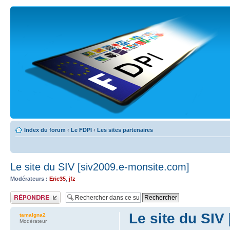
Index du forum
‹
Le FDPI
‹
Les sites partenaires
Le site du SIV [siv2009.e-monsite.com]
Modérateurs :
Eric35
,
jfz
Publier une réponse
Le site du SIV
tamalgna2
Modérateur