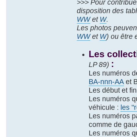
>>> Pour contribue
disposition des ta
WW
et
W
.
Les photos peuvent
WW
et
W
) ou être
Les collec
:
LP 89)
Les numéros d
BA-nnn-AA
et 
Les début et fi
Les numéros qu
véhicule :
les "
Les numéros pa
comme de gauch
Les numéros qu