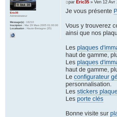
par
Eric35
» Ven 12 Avr 
Je vous présente
Eric35
Administrateur
Message(s) :
16210
Vous y trouverez 
Inscription :
Mar 29 Mars 2005 01:00:00
Localisation :
Haute-Bretagne (35)
ainsi que nos plaqu
Les
plaques d'imma
haut de gamme, plu
Les
plaques d'imma
haut de gamme, plu
Le
configurateur g
personnalisation.
Les
stickers plaqu
Les
porte clés
Bonne visite sur
pl