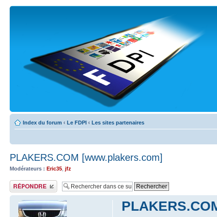
Index du forum
‹
Le FDPI
‹
Les sites partenaires
PLAKERS.COM [www.plakers.com]
Modérateurs :
Eric35
,
jfz
Publier une réponse
PLAKERS.COM 