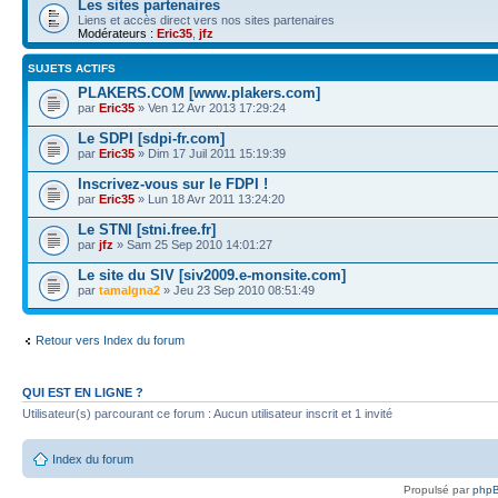
Les sites partenaires
Liens et accès direct vers nos sites partenaires
Modérateurs :
Eric35
,
jfz
SUJETS ACTIFS
PLAKERS.COM [www.plakers.com]
par
Eric35
» Ven 12 Avr 2013 17:29:24
Le SDPI [sdpi-fr.com]
par
Eric35
» Dim 17 Juil 2011 15:19:39
Inscrivez-vous sur le FDPI !
par
Eric35
» Lun 18 Avr 2011 13:24:20
Le STNI [stni.free.fr]
par
jfz
» Sam 25 Sep 2010 14:01:27
Le site du SIV [siv2009.e-monsite.com]
par
tamalgna2
» Jeu 23 Sep 2010 08:51:49
Retour vers Index du forum
QUI EST EN LIGNE ?
Utilisateur(s) parcourant ce forum : Aucun utilisateur inscrit et 1 invité
Index du forum
Propulsé par
php