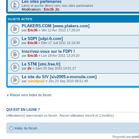
Les sites partenaires
Liens et accès direct vers nos sites partenaires
Modérateurs :
Eric35
,
jfz
SUJETS ACTIFS
PLAKERS.COM [www.plakers.com]
par
Eric35
» Ven 12 Avr 2013 17:29:24
Le SDPI [sdpi-fr.com]
par
Eric35
» Dim 17 Juil 2011 15:19:39
Inscrivez-vous sur le FDPI !
par
Eric35
» Lun 18 Avr 2011 13:24:20
Le STNI [stni.free.fr]
par
jfz
» Sam 25 Sep 2010 14:01:27
Le site du SIV [siv2009.e-monsite.com]
par
tamalgna2
» Jeu 23 Sep 2010 08:51:49
Retour vers Index du forum
QUI EST EN LIGNE ?
Utilisateur(s) parcourant ce forum : Aucun utilisateur inscrit et 2 invité(s)
Index du forum
Propulsé par
php