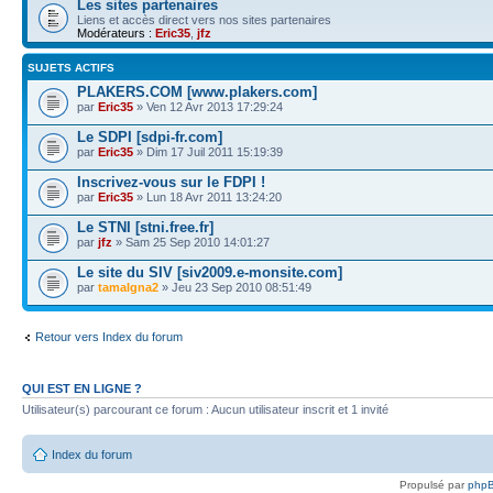
Les sites partenaires
Liens et accès direct vers nos sites partenaires
Modérateurs :
Eric35
,
jfz
SUJETS ACTIFS
PLAKERS.COM [www.plakers.com]
par
Eric35
» Ven 12 Avr 2013 17:29:24
Le SDPI [sdpi-fr.com]
par
Eric35
» Dim 17 Juil 2011 15:19:39
Inscrivez-vous sur le FDPI !
par
Eric35
» Lun 18 Avr 2011 13:24:20
Le STNI [stni.free.fr]
par
jfz
» Sam 25 Sep 2010 14:01:27
Le site du SIV [siv2009.e-monsite.com]
par
tamalgna2
» Jeu 23 Sep 2010 08:51:49
Retour vers Index du forum
QUI EST EN LIGNE ?
Utilisateur(s) parcourant ce forum : Aucun utilisateur inscrit et 1 invité
Index du forum
Propulsé par
php