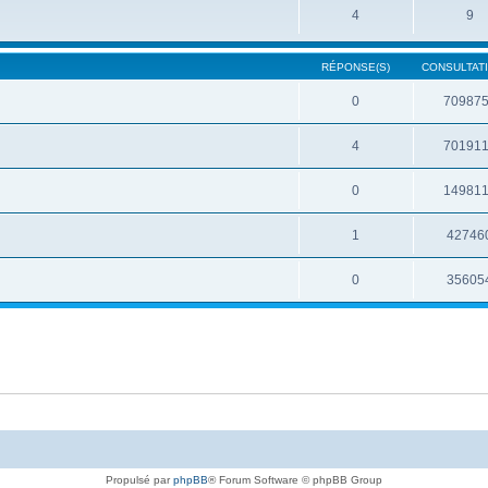
4
9
RÉPONSE(S)
CONSULTATI
0
70987
4
70191
0
14981
1
42746
0
35605
Propulsé par
phpBB
® Forum Software © phpBB Group