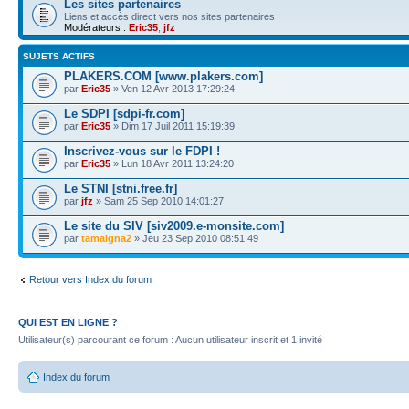
Les sites partenaires
Liens et accès direct vers nos sites partenaires
Modérateurs :
Eric35
,
jfz
SUJETS ACTIFS
PLAKERS.COM [www.plakers.com]
par
Eric35
» Ven 12 Avr 2013 17:29:24
Le SDPI [sdpi-fr.com]
par
Eric35
» Dim 17 Juil 2011 15:19:39
Inscrivez-vous sur le FDPI !
par
Eric35
» Lun 18 Avr 2011 13:24:20
Le STNI [stni.free.fr]
par
jfz
» Sam 25 Sep 2010 14:01:27
Le site du SIV [siv2009.e-monsite.com]
par
tamalgna2
» Jeu 23 Sep 2010 08:51:49
Retour vers Index du forum
QUI EST EN LIGNE ?
Utilisateur(s) parcourant ce forum : Aucun utilisateur inscrit et 1 invité
Index du forum