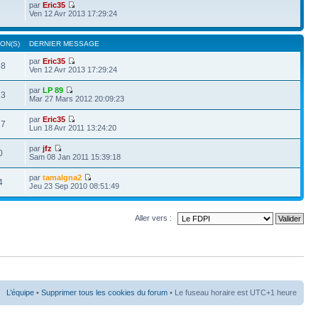
par
Eric35
Ven 12 Avr 2013 17:29:24
ON(S)
DERNIER MESSAGE
par
Eric35
58
Ven 12 Avr 2013 17:29:24
par
LP 89
13
Mar 27 Mars 2012 20:09:23
par
Eric35
17
Lun 18 Avr 2011 13:24:20
par
jfz
0
Sam 08 Jan 2011 15:39:18
par
tamalgna2
4
Jeu 23 Sep 2010 08:51:49
Aller vers :
L’équipe
•
Supprimer tous les cookies du forum
• Le fuseau horaire est UTC+1 heure