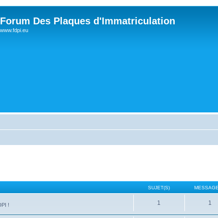
Forum Des Plaques d'Immatriculation
www.fdpi.eu
SUJET(S)
MESSAGE
1
1
PI !