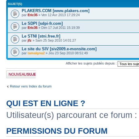
SUJET(S)
PLAKERS.COM [www.plakers.com]
par
Eric35
» Ven 12 Avr 2013 17:29:24
Le SDPI [sdpi-fr.com]
par
Eric35
» Dim 17 Juil 2011 15:19:39
Le STNI [stni.free.fr]
par
jfz
» Sam 25 Sep 2010 14:01:27
Le site du SIV [siv2009.e-monsite.com]
par
tamalgna2
» Jeu 23 Sep 2010 08:51:49
Afficher les sujets publiés depuis :
Publier un nouveau
sujet
Retour vers Index du forum
QUI EST EN LIGNE ?
Utilisateur(s) parcourant ce forum : 
PERMISSIONS DU FORUM