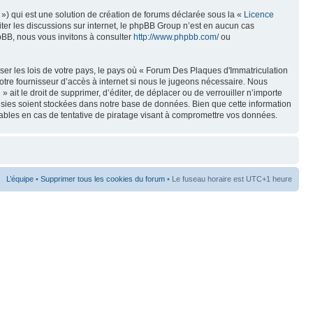
») qui est une solution de création de forums déclarée sous la «
Licence
liter les discussions sur internet, le phpBB Group n’est en aucun cas
pBB, nous vous invitons à consulter
http://www.phpbb.com/
ou
ser les lois de votre pays, le pays où « Forum Des Plaques d'Immatriculation
tre fournisseur d’accès à internet si nous le jugeons nécessaire. Nous
ait le droit de supprimer, d’éditer, de déplacer ou de verrouiller n’importe
aisies soient stockées dans notre base de données. Bien que cette information
ables en cas de tentative de piratage visant à compromettre vos données.
L’équipe
•
Supprimer tous les cookies du forum
• Le fuseau horaire est UTC+1 heure