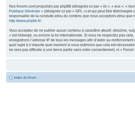
Nos forums sont propulsés par phpBB (désignés ici par « ils », « eux », « le
Publique Générale
» (désignée ici par « GPL ») et qui peut être téléchargée
responsable de la conduite et/ou du contenu que nous acceptons et/ou que n
http://www.phpbb.fr/
.
Vous acceptez de ne publier aucun contenu à caractère abusif, obscène, vulga
» est hébergé, ou encore la loi internationale. Si vous ne respectez pas cel
enregistrons l’adresse IP de tous les messages afin d’aider au renforcement de
quel sujet à n’importe quel moment si nous estimons que cela est nécessaire.
ne sera pas diffusée à une tierce partie sans votre consentement, ni « Foru
Index du forum