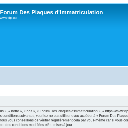
Forum Des Plaques d'Immatriculation
www.fdpi.eu
s », « notre », « nos », « Forum Des Plaques d'Immatriculation », « https://www.fd
s conditions suivantes, veuillez ne pas utiliser et/ou accéder à « Forum Des Plaqu
ous vous conseillons de vérifier régulièrement cela par vous-même car si vous con
le des conditions modifiées et/ou mises à jour.