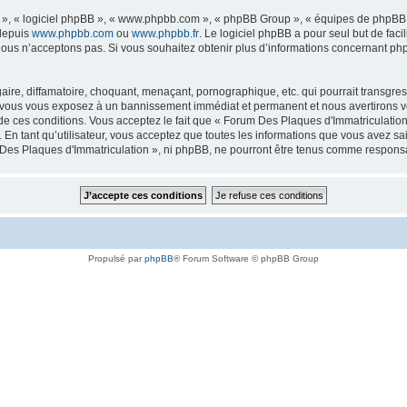
ur », « logiciel phpBB », « www.phpbb.com », « phpBB Group », « équipes de phpBB 
 depuis
www.phpbb.com
ou
www.phpbb.fr
. Le logiciel phpBB a pour seul but de faci
ous n’acceptons pas. Si vous souhaitez obtenir plus d’informations concernant ph
ire, diffamatoire, choquant, menaçant, pornographique, etc. qui pourrait transgres
a, vous vous exposez à un bannissement immédiat et permanent et nous avertirons vo
 ces conditions. Vous acceptez le fait que « Forum Des Plaques d'Immatriculation » 
 En tant qu’utilisateur, vous acceptez que toutes les informations que vous avez s
m Des Plaques d'Immatriculation », ni phpBB, ne pourront être tenus comme respons
Propulsé par
phpBB
® Forum Software © phpBB Group