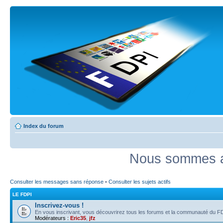
Index du forum
Nous sommes ac
Consulter les messages sans réponse
•
Consulter les sujets actifs
LE FDPI
Inscrivez-vous !
En vous inscrivant, vous découvrirez tous les forums et la communauté du FD
Modérateurs :
Eric35
,
jfz