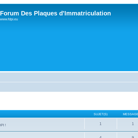
Forum Des Plaques d'Immatriculation
www.fdpi.eu
SUJET(S)
MESSAGE
1
1
PI !
4
9