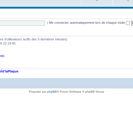
|
Me connecter automatiquement lors de chaque visite
mbre d’utilisateurs actifs des 5 dernières minutes)
26 22:19:40
rits
éd'laPlaque
Propulsé par
phpBB
® Forum Software © phpBB Group