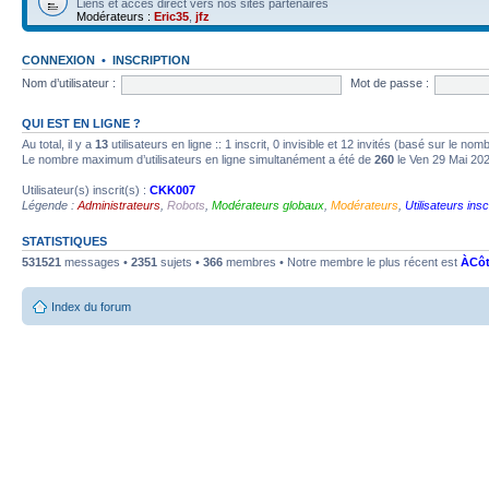
Liens et accès direct vers nos sites partenaires
Modérateurs :
Eric35
,
jfz
CONNEXION
•
INSCRIPTION
Nom d’utilisateur :
Mot de passe :
QUI EST EN LIGNE ?
Au total, il y a
13
utilisateurs en ligne :: 1 inscrit, 0 invisible et 12 invités (basé sur le no
Le nombre maximum d’utilisateurs en ligne simultanément a été de
260
le Ven 29 Mai 20
Utilisateur(s) inscrit(s) :
CKK007
Légende :
Administrateurs
,
Robots
,
Modérateurs globaux
,
Modérateurs
,
Utilisateurs insc
STATISTIQUES
531521
messages •
2351
sujets •
366
membres • Notre membre le plus récent est
ÀCôt
Index du forum