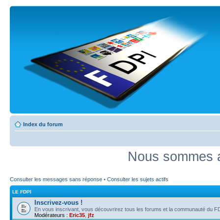
Index du forum
Nous sommes ac
Consulter les messages sans réponse
•
Consulter les sujets actifs
LE FDPI
Inscrivez-vous !
En vous inscrivant, vous découvrirez tous les forums et la communauté du FD
Modérateurs :
Eric35
,
jfz