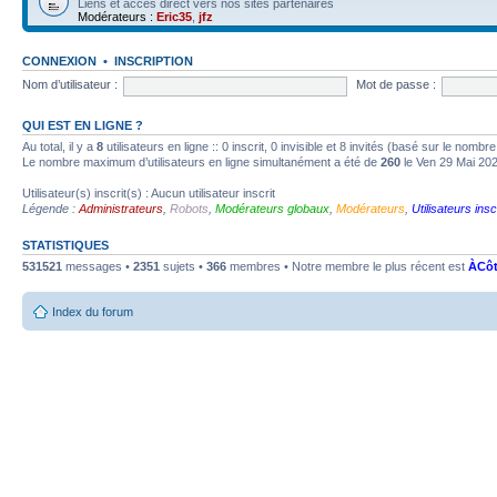
Liens et accès direct vers nos sites partenaires
Modérateurs :
Eric35
,
jfz
CONNEXION
•
INSCRIPTION
Nom d’utilisateur :
Mot de passe :
QUI EST EN LIGNE ?
Au total, il y a
8
utilisateurs en ligne :: 0 inscrit, 0 invisible et 8 invités (basé sur le nombr
Le nombre maximum d’utilisateurs en ligne simultanément a été de
260
le Ven 29 Mai 20
Utilisateur(s) inscrit(s) : Aucun utilisateur inscrit
Légende :
Administrateurs
,
Robots
,
Modérateurs globaux
,
Modérateurs
,
Utilisateurs insc
STATISTIQUES
531521
messages •
2351
sujets •
366
membres • Notre membre le plus récent est
ÀCôt
Index du forum