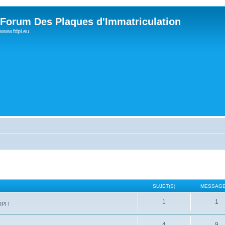
Forum Des Plaques d'Immatriculation
www.fdpi.eu
SUJET(S)
MESSAGE
1
1
PI !
4
9