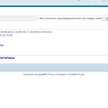
|
Me connecter automatiquement lors de chaque visite
e d’utilisateurs actifs des 5 dernières minutes)
26 22:19:40
rits
éd'laPlaque
Propulsé par
phpBB
® Forum Software © phpBB Group