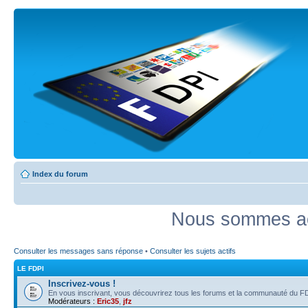
Index du forum
Nous sommes ac
Consulter les messages sans réponse
•
Consulter les sujets actifs
LE FDPI
Inscrivez-vous !
En vous inscrivant, vous découvrirez tous les forums et la communauté du FD
Modérateurs :
Eric35
,
jfz