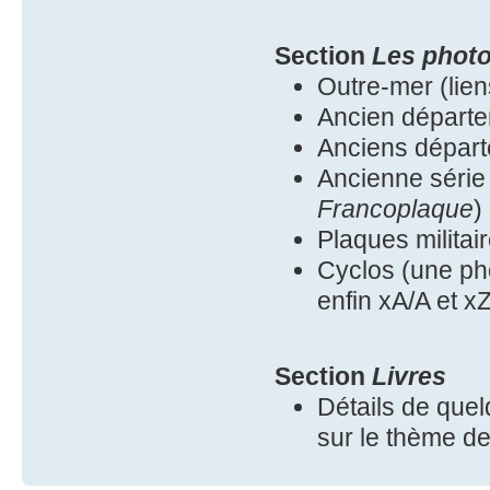
Section
Les phot
Outre-mer (lie
Ancien départe
Anciens départ
Ancienne série 
Francoplaque
)
Plaques militai
Cyclos (une pho
enfin xA/A et x
Section
Livres
Détails de quel
sur le thème d