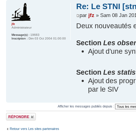
Re: Le STNI [stni
par
jfz
» Sam 08 Jan 201
Deux nouveautés e
jfz
Administrateur
Message(s) :
19683
Inscription :
Dim 03 Oct 2004 01:00:00
Section
Les obser
Ajout d'une sy
Section
Les stati
Ajout des prog
par le SIV
Afficher les messages publiés depuis :
Publier une réponse
Retour vers Les sites partenaires