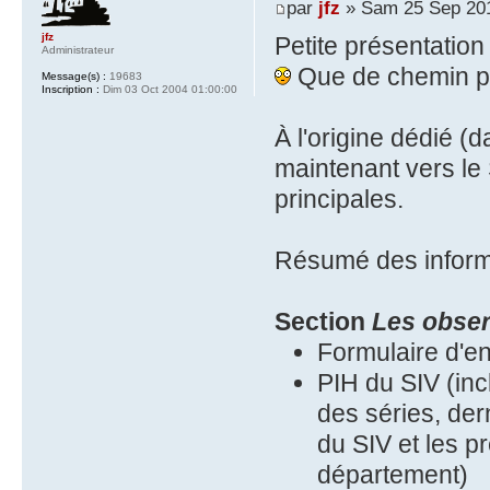
par
jfz
» Sam 25 Sep 201
jfz
Petite présentatio
Administrateur
Que de chemin p
Message(s) :
19683
Inscription :
Dim 03 Oct 2004 01:00:00
À l'origine dédié (d
maintenant vers le 
principales.
Résumé des inform
Section
Les obser
Formulaire d'e
PIH du SIV (incl
des séries, de
du SIV et les 
département)