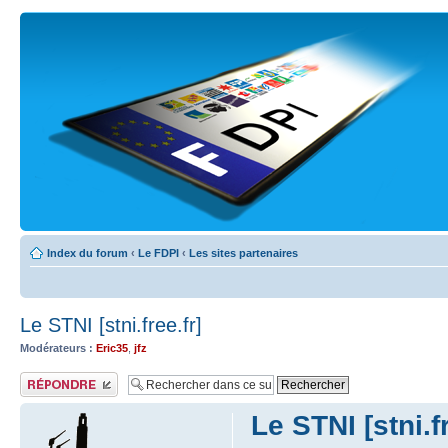
Index du forum
‹
Le FDPI
‹
Les sites partenaires
Le STNI [stni.free.fr]
Modérateurs :
Eric35
,
jfz
Publier une réponse
Le STNI [stni.fr