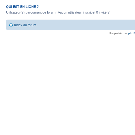
QUI EST EN LIGNE ?
Utilisateur(s) parcourant ce forum : Aucun utilisateur inscrit et 0 invité(s)
Index du forum
Propulsé par
php