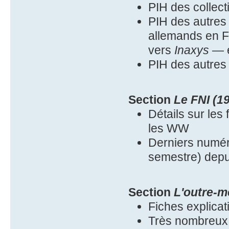
PIH des collect
PIH des autres s
allemands en Fr
vers
Inaxys
— e
PIH des autres
Section
Le FNI (1
Détails sur les 
les WW
Derniers numér
semestre) depu
Section
L'outre-m
Fiches explicat
Très nombreux 