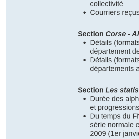
collectivité
Courriers reçus
Section
Corse - A
Détails (format
département d
Détails (format
départements a
Section
Les stati
Durée des alph
et progressions
Du temps du FN
série normale e
2009 (1er janvie