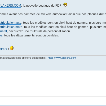
PLAKERS.COM
, la nouvelle boutique du FDPI
omme avant nos gammes de stickers autocollant ainsi que nos plaques d'imma
triculation auto
, tous les modèles sont en plexi haut de gamme, plusieurs m
triculation moto
, tous les modèles sont en plexi haut de gamme, plusieurs 
énéral
, découvrez une multitude de personnalisation.
es
, tous les départements sont disponibles.
lakers
!
matriculation et de stickers-autocollants :
https://www.plakers.com