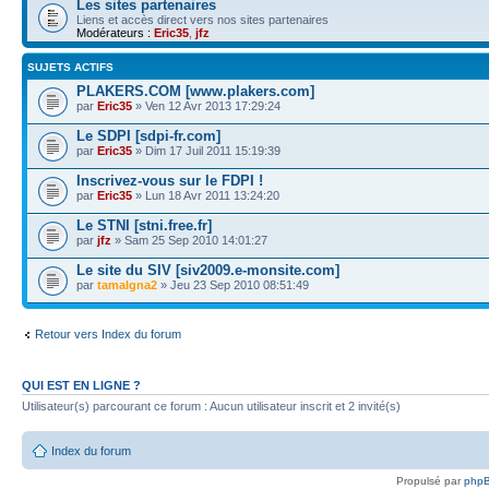
Les sites partenaires
Liens et accès direct vers nos sites partenaires
Modérateurs :
Eric35
,
jfz
SUJETS ACTIFS
PLAKERS.COM [www.plakers.com]
par
Eric35
» Ven 12 Avr 2013 17:29:24
Le SDPI [sdpi-fr.com]
par
Eric35
» Dim 17 Juil 2011 15:19:39
Inscrivez-vous sur le FDPI !
par
Eric35
» Lun 18 Avr 2011 13:24:20
Le STNI [stni.free.fr]
par
jfz
» Sam 25 Sep 2010 14:01:27
Le site du SIV [siv2009.e-monsite.com]
par
tamalgna2
» Jeu 23 Sep 2010 08:51:49
Retour vers Index du forum
QUI EST EN LIGNE ?
Utilisateur(s) parcourant ce forum : Aucun utilisateur inscrit et 2 invité(s)
Index du forum
Propulsé par
php