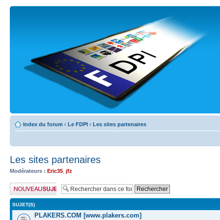
Index du forum
‹
Le FDPI
‹
Les sites partenaires
Les sites partenaires
Modérateurs :
Eric35
,
jfz
Publier un nouveau
sujet
SUJET(S)
PLAKERS.COM [www.plakers.com]