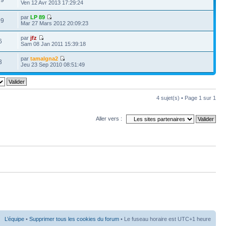
Ven 12 Avr 2013 17:29:24
par
LP 89
09
Mar 27 Mars 2012 20:09:23
par
jfz
6
Sam 08 Jan 2011 15:39:18
par
tamalgna2
3
Jeu 23 Sep 2010 08:51:49
4 sujet(s) • Page
1
sur
1
Aller vers :
L’équipe
•
Supprimer tous les cookies du forum
• Le fuseau horaire est UTC+1 heure