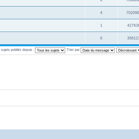
4
70209
1
42763
0
35612
s sujets publiés depuis :
Trier par