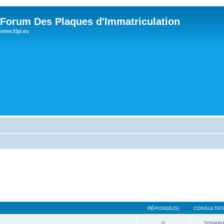
Forum Des Plaques d'Immatriculation
www.fdpi.eu
RÉPONSE(S)
CONSULTATI
0
70988