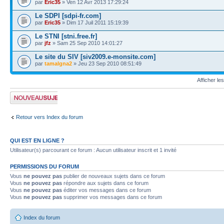
par
Eric35
» Ven 12 Avr 2013 17:29:24
Le SDPI [sdpi-fr.com]
par
Eric35
» Dim 17 Juil 2011 15:19:39
Le STNI [stni.free.fr]
par
jfz
» Sam 25 Sep 2010 14:01:27
Le site du SIV [siv2009.e-monsite.com]
par
tamalgna2
» Jeu 23 Sep 2010 08:51:49
Afficher le
Publier un nouveau
sujet
Retour vers Index du forum
QUI EST EN LIGNE ?
Utilisateur(s) parcourant ce forum : Aucun utilisateur inscrit et 1 invité
PERMISSIONS DU FORUM
Vous
ne pouvez pas
publier de nouveaux sujets dans ce forum
Vous
ne pouvez pas
répondre aux sujets dans ce forum
Vous
ne pouvez pas
éditer vos messages dans ce forum
Vous
ne pouvez pas
supprimer vos messages dans ce forum
Index du forum