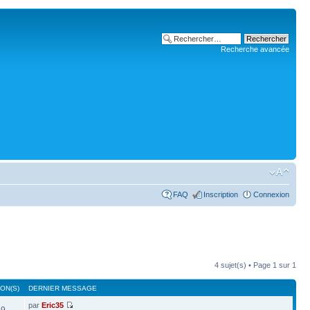
Recherche avancée
FAQ
Inscription
Connexion
4 sujet(s) • Page
1
sur
1
ON(S)
DERNIER MESSAGE
par
Eric35
99