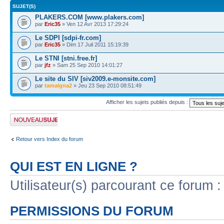
SUJET(S)
PLAKERS.COM [www.plakers.com]
par
Eric35
» Ven 12 Avr 2013 17:29:24
Le SDPI [sdpi-fr.com]
par
Eric35
» Dim 17 Juil 2011 15:19:39
Le STNI [stni.free.fr]
par
jfz
» Sam 25 Sep 2010 14:01:27
Le site du SIV [siv2009.e-monsite.com]
par
tamalgna2
» Jeu 23 Sep 2010 08:51:49
Afficher les sujets publiés depuis :
Publier un nouveau
sujet
Retour vers Index du forum
QUI EST EN LIGNE ?
Utilisateur(s) parcourant ce forum : 
PERMISSIONS DU FORUM