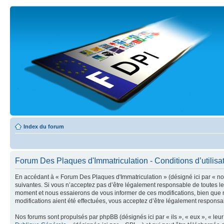
Index du forum
Forum Des Plaques d'Immatriculation - Conditions d’utilisa
En accédant à « Forum Des Plaques d'Immatriculation » (désigné ici par « nou
suivantes. Si vous n’acceptez pas d’être légalement responsable de toutes le
moment et nous essaierons de vous informer de ces modifications, bien que n
modifications aient été effectuées, vous acceptez d’être légalement responsab
Nos forums sont propulsés par phpBB (désignés ici par « ils », « eux », « le