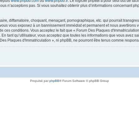
 depuis
www.phpbb.com
ou
www.phpbb.fr
. Le logiciel phpBB a pour seul but de faci
ous n’acceptons pas. Si vous souhaitez obtenir plus d’informations concernant ph
ire, diffamatoire, choquant, menaçant, pornographique, etc. qui pourrait transgres
a, vous vous exposez à un bannissement immédiat et permanent et nous avertirons vo
 ces conditions. Vous acceptez le fait que « Forum Des Plaques d'Immatriculation » 
 En tant qu’utilisateur, vous acceptez que toutes les informations que vous avez s
m Des Plaques d'Immatriculation », ni phpBB, ne pourront être tenus comme respons
Propulsé par
phpBB
® Forum Software © phpBB Group