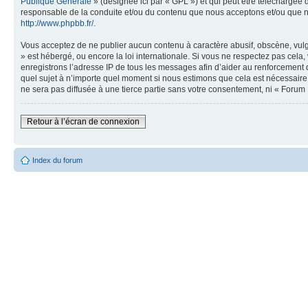
Publique Générale
» (désignée ici par « GPL ») et qui peut être téléchargée
responsable de la conduite et/ou du contenu que nous acceptons et/ou que n
http://www.phpbb.fr/
.
Vous acceptez de ne publier aucun contenu à caractère abusif, obscène, vulga
» est hébergé, ou encore la loi internationale. Si vous ne respectez pas cel
enregistrons l’adresse IP de tous les messages afin d’aider au renforcement de
quel sujet à n’importe quel moment si nous estimons que cela est nécessaire.
ne sera pas diffusée à une tierce partie sans votre consentement, ni « Foru
Retour à l’écran de connexion
Index du forum