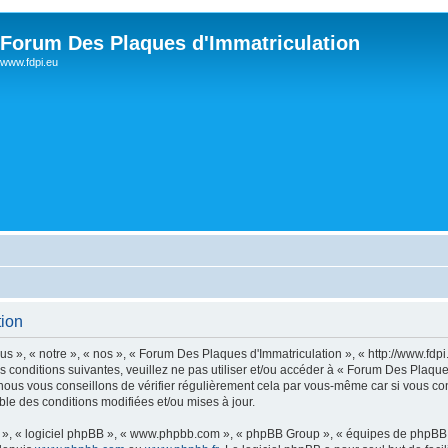
Forum Des Plaques d'Immatriculation
www.fdpi.eu
tion
s », « notre », « nos », « Forum Des Plaques d'Immatriculation », « http://www.fdp
s conditions suivantes, veuillez ne pas utiliser et/ou accéder à « Forum Des Plaqu
ous vous conseillons de vérifier régulièrement cela par vous-même car si vous con
le des conditions modifiées et/ou mises à jour.
ur », « logiciel phpBB », « www.phpbb.com », « phpBB Group », « équipes de phpBB 