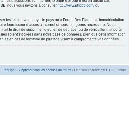
liter les discussions sur internet, le phpBB Group n’est en aucun cas
pBB, nous vous invitons à consulter
http://www.phpbb.com/
ou
ser les lois de votre pays, le pays où « Forum Des Plaques d'Immatriculation
tre fournisseur d’accès à internet si nous le jugeons nécessaire. Nous
ait le droit de supprimer, d’éditer, de déplacer ou de verrouiller n’importe
aisies soient stockées dans notre base de données. Bien que cette information
ables en cas de tentative de piratage visant à compromettre vos données.
L’équipe
•
Supprimer tous les cookies du forum
• Le fuseau horaire est UTC+1 heure