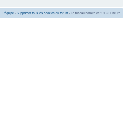
L’équipe
•
Supprimer tous les cookies du forum
• Le fuseau horaire est UTC+1 heure