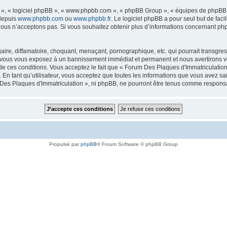
ur », « logiciel phpBB », « www.phpbb.com », « phpBB Group », « équipes de phpBB 
 depuis
www.phpbb.com
ou
www.phpbb.fr
. Le logiciel phpBB a pour seul but de faci
ous n’acceptons pas. Si vous souhaitez obtenir plus d’informations concernant ph
ire, diffamatoire, choquant, menaçant, pornographique, etc. qui pourrait transgres
a, vous vous exposez à un bannissement immédiat et permanent et nous avertirons vo
 ces conditions. Vous acceptez le fait que « Forum Des Plaques d'Immatriculation » 
 En tant qu’utilisateur, vous acceptez que toutes les informations que vous avez s
m Des Plaques d'Immatriculation », ni phpBB, ne pourront être tenus comme respons
Propulsé par
phpBB
® Forum Software © phpBB Group