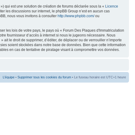
») qui est une solution de création de forums déclarée sous la «
Licence
liter les discussions sur internet, le phpBB Group n’est en aucun cas
pBB, nous vous invitons à consulter
http://www.phpbb.com/
ou
ser les lois de votre pays, le pays où « Forum Des Plaques d'Immatriculation
tre fournisseur d’accès à internet si nous le jugeons nécessaire. Nous
ait le droit de supprimer, d’éditer, de déplacer ou de verrouiller n’importe
aisies soient stockées dans notre base de données. Bien que cette information
ables en cas de tentative de piratage visant à compromettre vos données.
L’équipe
•
Supprimer tous les cookies du forum
• Le fuseau horaire est UTC+1 heure