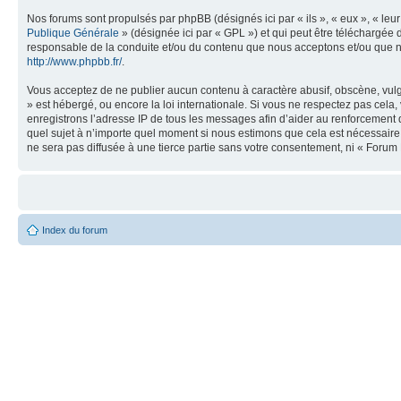
Nos forums sont propulsés par phpBB (désignés ici par « ils », « eux », « le
Publique Générale
» (désignée ici par « GPL ») et qui peut être téléchargée
responsable de la conduite et/ou du contenu que nous acceptons et/ou que n
http://www.phpbb.fr/
.
Vous acceptez de ne publier aucun contenu à caractère abusif, obscène, vulga
» est hébergé, ou encore la loi internationale. Si vous ne respectez pas cel
enregistrons l’adresse IP de tous les messages afin d’aider au renforcement de
quel sujet à n’importe quel moment si nous estimons que cela est nécessaire.
ne sera pas diffusée à une tierce partie sans votre consentement, ni « Foru
Index du forum