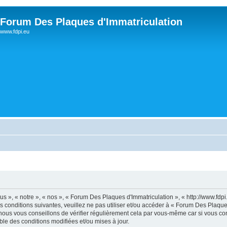
Forum Des Plaques d'Immatriculation
www.fdpi.eu
s », « notre », « nos », « Forum Des Plaques d'Immatriculation », « http://www.fdp
s conditions suivantes, veuillez ne pas utiliser et/ou accéder à « Forum Des Plaqu
ous vous conseillons de vérifier régulièrement cela par vous-même car si vous con
le des conditions modifiées et/ou mises à jour.