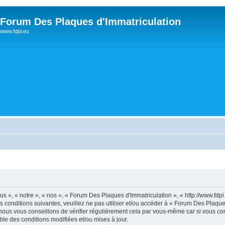
Forum Des Plaques d'Immatriculation
www.fdpi.eu
s », « notre », « nos », « Forum Des Plaques d'Immatriculation », « http://www.fdp
s conditions suivantes, veuillez ne pas utiliser et/ou accéder à « Forum Des Plaqu
ous vous conseillons de vérifier régulièrement cela par vous-même car si vous con
le des conditions modifiées et/ou mises à jour.