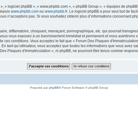
ur », « logiciel phpBB », « www.phpbb.com », « phpBB Group », « équipes de phpBB 
 depuis
www.phpbb.com
ou
www.phpbb.fr
. Le logiciel phpBB a pour seul but de faci
ous n’acceptons pas. Si vous souhaitez obtenir plus d’informations concernant ph
ire, diffamatoire, choquant, menaçant, pornographique, etc. qui pourrait transgres
a, vous vous exposez à un bannissement immédiat et permanent et nous avertirons vo
 ces conditions. Vous acceptez le fait que « Forum Des Plaques d'Immatriculation » 
 En tant qu’utilisateur, vous acceptez que toutes les informations que vous avez s
m Des Plaques d'Immatriculation », ni phpBB, ne pourront être tenus comme respons
Propulsé par
phpBB
® Forum Software © phpBB Group