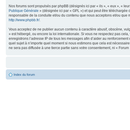
Nos forums sont propulsés par phpBB (désignés ici par « ils », « eux », « le
Publique Générale
» (désignée ici par « GPL ») et qui peut être téléchargée
responsable de la conduite et/ou du contenu que nous acceptons et/ou que n
http://www.phpbb.fr/
.
Vous acceptez de ne publier aucun contenu à caractère abusif, obscène, vulga
» est hébergé, ou encore la loi internationale. Si vous ne respectez pas cel
enregistrons l’adresse IP de tous les messages afin d’aider au renforcement de
quel sujet à n’importe quel moment si nous estimons que cela est nécessaire.
ne sera pas diffusée à une tierce partie sans votre consentement, ni « Foru
Index du forum