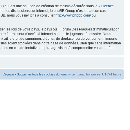
») qui est une solution de création de forums déclarée sous la «
Licence
liter les discussions sur internet, le phpBB Group n’est en aucun cas
pBB, nous vous invitons à consulter
http://www.phpbb.com/
ou
ser les lois de votre pays, le pays où « Forum Des Plaques d'Immatriculation
tre fournisseur d’accès à internet si nous le jugeons nécessaire. Nous
ait le droit de supprimer, d’éditer, de déplacer ou de verrouiller n’importe
aisies soient stockées dans notre base de données. Bien que cette information
ables en cas de tentative de piratage visant à compromettre vos données.
L’équipe
•
Supprimer tous les cookies du forum
• Le fuseau horaire est UTC+1 heure