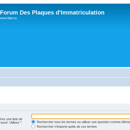
Forum Des Plaques d'Immatriculation
www.fdpi.eu
érez une liste de
Rechercher tous les termes ou utiliser une question comme éléme
rouvé. Utilisez *
Rechercher n’importe quels de ces termes