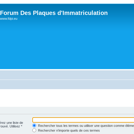
Forum Des Plaques d'Immatriculation
www.fdpi.eu
érez une liste de
Rechercher tous les termes ou utiliser une question comme éléme
rouvé. Utilisez *
Rechercher n’importe quels de ces termes