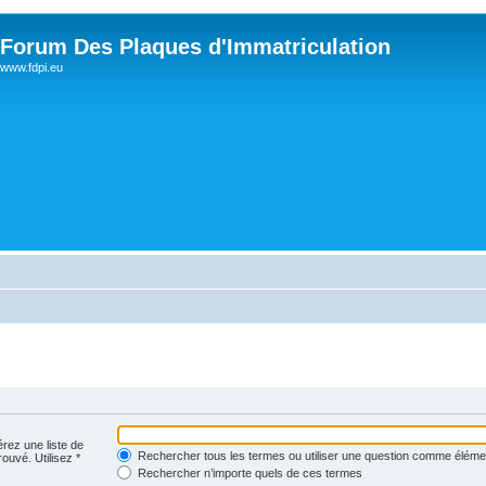
Forum Des Plaques d'Immatriculation
www.fdpi.eu
érez une liste de
Rechercher tous les termes ou utiliser une question comme éléme
rouvé. Utilisez *
Rechercher n’importe quels de ces termes