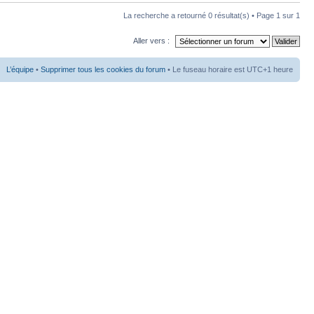
La recherche a retourné 0 résultat(s) • Page
1
sur
1
Aller vers :
L’équipe
•
Supprimer tous les cookies du forum
• Le fuseau horaire est UTC+1 heure