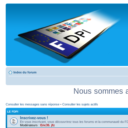
Index du forum
Nous sommes ac
Consulter les messages sans réponse
•
Consulter les sujets actifs
LE FDPI
Inscrivez-vous !
En vous inscrivant, vous découvrirez tous les forums et la communauté du FD
Modérateurs :
Eric35
,
jfz