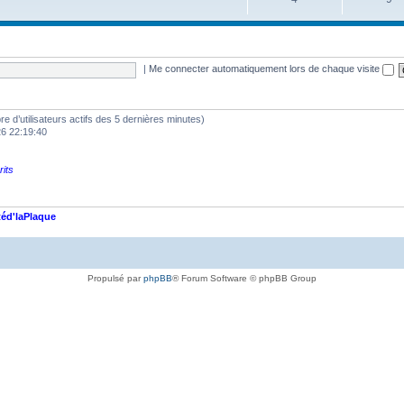
|
Me connecter automatiquement lors de chaque visite
mbre d’utilisateurs actifs des 5 dernières minutes)
26 22:19:40
rits
éd'laPlaque
Propulsé par
phpBB
® Forum Software © phpBB Group