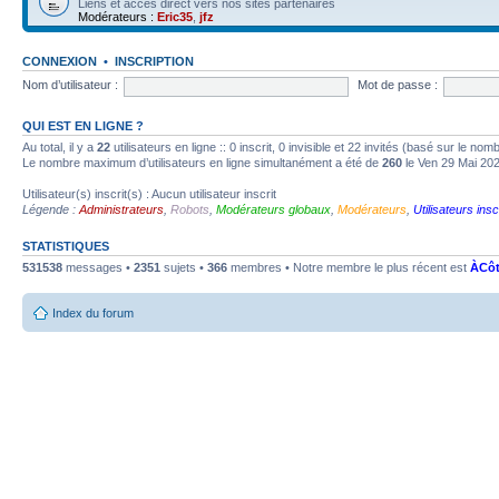
Liens et accès direct vers nos sites partenaires
Modérateurs :
Eric35
,
jfz
CONNEXION
•
INSCRIPTION
Nom d’utilisateur :
Mot de passe :
QUI EST EN LIGNE ?
Au total, il y a
22
utilisateurs en ligne :: 0 inscrit, 0 invisible et 22 invités (basé sur le no
Le nombre maximum d’utilisateurs en ligne simultanément a été de
260
le Ven 29 Mai 20
Utilisateur(s) inscrit(s) : Aucun utilisateur inscrit
Légende :
Administrateurs
,
Robots
,
Modérateurs globaux
,
Modérateurs
,
Utilisateurs insc
STATISTIQUES
531538
messages •
2351
sujets •
366
membres • Notre membre le plus récent est
ÀCôt
Index du forum