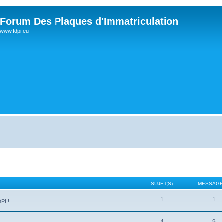
Forum Des Plaques d'Immatriculation
www.fdpi.eu
SUJET(S)
MESSAGE
1
1
PI !
4
9