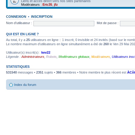
Liens et accès direct vers nos sites partenaires
Modérateurs :
Eric35
,
jfz
CONNEXION
•
INSCRIPTION
Nom d’utilisateur :
Mot de passe :
QUI EST EN LIGNE ?
Au total, il y a
25
utilisateurs en ligne :: 1 inscrit, 0 invisible et 24 invités (basé sur le no
Le nombre maximum d’utilisateurs en ligne simultanément a été de
260
le Ven 29 Mai 20
Utilisateur(s) inscrit(s) :
kev22
Légende :
Administrateurs
,
Robots
,
Modérateurs globaux
,
Modérateurs
,
Utilisateurs insc
STATISTIQUES
531540
messages •
2351
sujets •
366
membres • Notre membre le plus récent est
ÀCôt
Index du forum