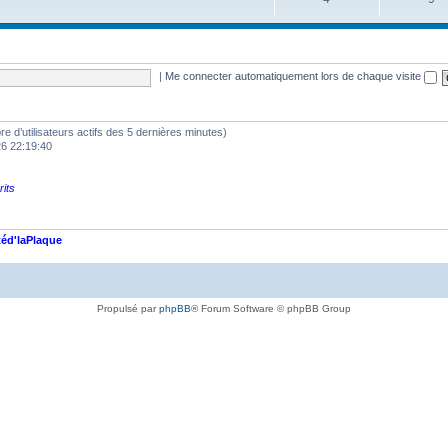
|
Me connecter automatiquement lors de chaque visite
mbre d’utilisateurs actifs des 5 dernières minutes)
26 22:19:40
rits
éd'laPlaque
Propulsé par
phpBB
® Forum Software © phpBB Group