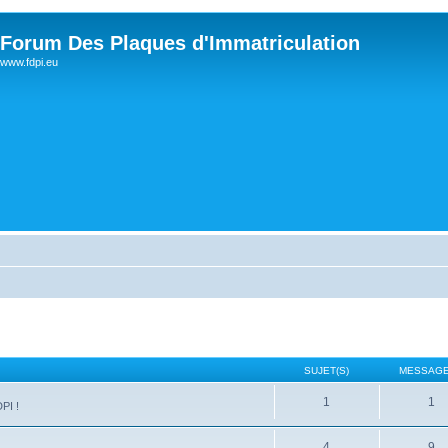
Forum Des Plaques d'Immatriculation
www.fdpi.eu
SUJET(S)
MESSAGE
1
1
PI !
4
9