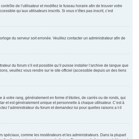
contrôle de l’utilisateur et modifiez le fuseau horaire afin de trouver votre
sible qu’aux utilisateurs inscrits. Si vous n’êtes pas inscrit, c’est
horloge du serveur soit erronée. Veuillez contacter un administrateur afin de
ateur du forum s’il est possible qu’il puisse installer l’archive de langue que
ns, veuillez vous rendre sur le site officiel (accessible depuis un des liens
e à votre rang, généralement en forme d’étoiles, de carrés ou de ronds, qui
tar et est généralement unique et personnelle à chaque utilisateur. C’est à
actez l’administrateur du forum et demandez-lui pour quelles raisons a t-il
eurs spéciaux, comme les modérateurs et les administrateurs. Dans la plupart