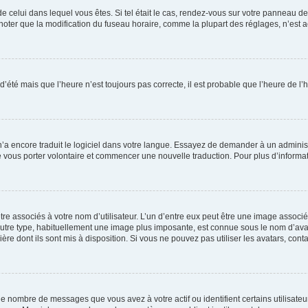
 de celui dans lequel vous êtes. Si tel était le cas, rendez-vous sur votre panneau de 
er que la modification du fuseau horaire, comme la plupart des réglages, n’est acces
 d’été mais que l’heure n’est toujours pas correcte, il est probable que l’heure de l’
 n’a encore traduit le logiciel dans votre langue. Essayez de demander à un administr
e vous porter volontaire et commencer une nouvelle traduction. Pour plus d’informatio
re associés à votre nom d’utilisateur. L’un d’entre eux peut être une image associé
’autre type, habituellement une image plus imposante, est connue sous le nom d’ava
ère dont ils sont mis à disposition. Si vous ne pouvez pas utiliser les avatars, cont
le nombre de messages que vous avez à votre actif ou identifient certains utilisat