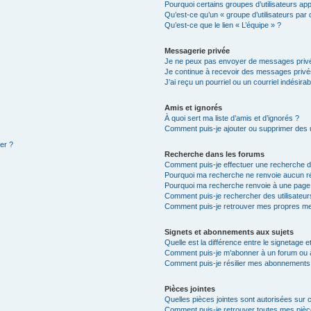
Pourquoi certains groupes d’utilisateurs ap
Qu’est-ce qu’un « groupe d’utilisateurs par 
Qu’est-ce que le lien « L’équipe » ?
Messagerie privée
Je ne peux pas envoyer de messages privé
Je continue à recevoir des messages privés 
J’ai reçu un pourriel ou un courriel indésira
Amis et ignorés
À quoi sert ma liste d’amis et d’ignorés ?
Comment puis-je ajouter ou supprimer des ut
ter ?
Recherche dans les forums
Comment puis-je effectuer une recherche 
Pourquoi ma recherche ne renvoie aucun ré
Pourquoi ma recherche renvoie à une page
Comment puis-je rechercher des utilisateur
Comment puis-je retrouver mes propres me
Signets et abonnements aux sujets
Quelle est la différence entre le signetage 
Comment puis-je m’abonner à un forum ou à
Comment puis-je résilier mes abonnements
Pièces jointes
Quelles pièces jointes sont autorisées sur 
Comment puis-je retrouver toutes mes pièce