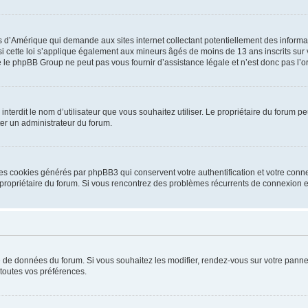
is d’Amérique qui demande aux sites internet collectant potentiellement des infor
 cette loi s’applique également aux mineurs âgés de moins de 13 ans inscrits sur v
 le phpBB Group ne peut pas vous fournir d’assistance légale et n’est donc pas l’or
ou interdit le nom d’utilisateur que vous souhaitez utiliser. Le propriétaire du forum
ter un administrateur du forum.
les cookies générés par phpBB3 qui conservent votre authentification et votre conn
r le propriétaire du forum. Si vous rencontrez des problèmes récurrents de connexio
se de données du forum. Si vous souhaitez les modifier, rendez-vous sur votre pannea
toutes vos préférences.