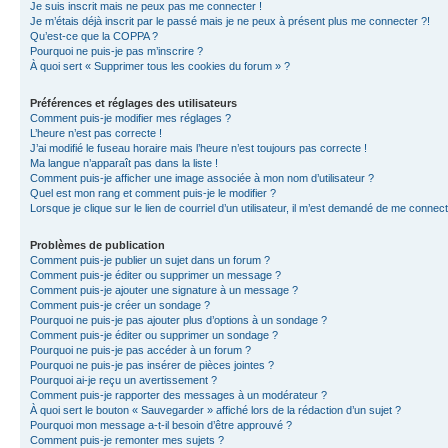
Je suis inscrit mais ne peux pas me connecter !
Je m’étais déjà inscrit par le passé mais je ne peux à présent plus me connecter ?!
Qu’est-ce que la COPPA ?
Pourquoi ne puis-je pas m’inscrire ?
À quoi sert « Supprimer tous les cookies du forum » ?
Préférences et réglages des utilisateurs
Comment puis-je modifier mes réglages ?
L’heure n’est pas correcte !
J’ai modifié le fuseau horaire mais l’heure n’est toujours pas correcte !
Ma langue n’apparaît pas dans la liste !
Comment puis-je afficher une image associée à mon nom d’utilisateur ?
Quel est mon rang et comment puis-je le modifier ?
Lorsque je clique sur le lien de courriel d’un utilisateur, il m’est demandé de me connec
Problèmes de publication
Comment puis-je publier un sujet dans un forum ?
Comment puis-je éditer ou supprimer un message ?
Comment puis-je ajouter une signature à un message ?
Comment puis-je créer un sondage ?
Pourquoi ne puis-je pas ajouter plus d’options à un sondage ?
Comment puis-je éditer ou supprimer un sondage ?
Pourquoi ne puis-je pas accéder à un forum ?
Pourquoi ne puis-je pas insérer de pièces jointes ?
Pourquoi ai-je reçu un avertissement ?
Comment puis-je rapporter des messages à un modérateur ?
À quoi sert le bouton « Sauvegarder » affiché lors de la rédaction d’un sujet ?
Pourquoi mon message a-t-il besoin d’être approuvé ?
Comment puis-je remonter mes sujets ?