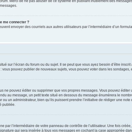
u forum. Merci de ne pas abuser de ce système en publiant inutilement des messages
e messages.
 de me connecter ?
its peuvent envoyer des courriels aux autres utilisateurs par l’intermédiaire d’un for
tué sur l’écran du forum ou du sujet. Il se peut que vous ayez besoin d’être inscri
e : vous pouvez publier de nouveaux sujets, vous pouvez voter dans les sondages, e
us ne pouvez éditer ou supprimer que vos propres messages. Vous pouvez éditer u
pondu au message, un petit texte situé en dessous du message énumèrera le nombre de
r ou un administrateur, bien qu’ils puissent prendre l’initiative de rédiger une note 
é publiée.
e par l’intermédiaire de votre panneau de contrôle de l’utilisateur. Une fois créé
ignature qui sera insérée à tous vos messages en cochant la case appropriée dans vo