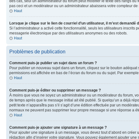
des cas, seul un administrateur du forum peut modifier le texte des rangs d
pas ceci et un modérateur ou un administrateur abaissera votre compteur d
Haut
Lorsque je clique sur le lien de courriel d’un utilisateur, il m’est demandé
Si l’administrateur a activé cette fonctionnalité, seuls les utilisateurs inscr
messagerie électronique par des utilisateurs anonymes ou des robots.
Haut
Problèmes de publication
Comment puis-je publier un sujet dans un forum ?
Pour publier un nouveau sujet dans un forum, cliquez sur le bouton adéquat si
permissions est affichée en bas de l’écran du forum ou du sujet. Par exempl
Haut
Comment puis-je éditer ou supprimer un message ?
À moins que vous ne soyez un administrateur ou un modérateur du forum, vo
de temps après que le message initial ait été publié. Si quelqu’un a déjà ré
petit texte n’apparaîtra pas s’il s’agit d’une édition effectuée par un modérateu
normaux ne peuvent pas supprimer leur propre message si une réponse a ét
Haut
Comment puis-je ajouter une signature à un message ?
Pour ajouter une signature à un message, vous devez tout d’abord en créer un
rédaction afin d’insérer votre signature. Vous pouvez également ajouter une s