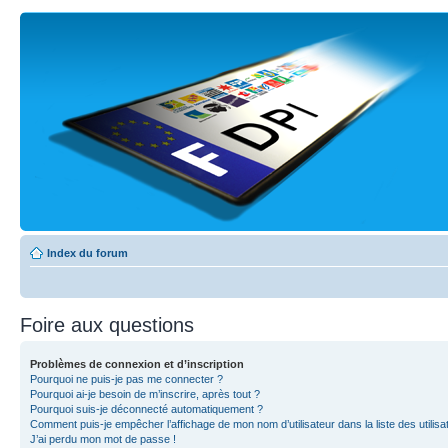
Index du forum
Foire aux questions
Problèmes de connexion et d’inscription
Pourquoi ne puis-je pas me connecter ?
Pourquoi ai-je besoin de m’inscrire, après tout ?
Pourquoi suis-je déconnecté automatiquement ?
Comment puis-je empêcher l’affichage de mon nom d’utilisateur dans la liste des utilisa
J’ai perdu mon mot de passe !