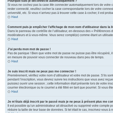
Pourquoi suis-je déconnecté automatiquement ?
Si vous ne cochez pas la case
Me connecter automatiquement
lors de votre 
rester connecté, veuillez cocher la case correspondante lors de votre conne
université, etc. Si vous n’arrivez pas à trouver cette case à cocher, il est prob
Haut
Comment puis-je empêcher l’affichage de mon nom d’utilisateur dans la lis
Dans le panneau de contrôle de l’utilisateur, en-dessous des « Préférences d
modérateurs et à vous-même. Vous serez compté(e) comme étant un utilisateu
Haut
J’ai perdu mon mot de passe !
Pas de panique ! Bien que votre mot de passe ne puisse pas être récupéré, il 
en mesure de pouvoir vous connecter de nouveau dans peu de temps.
Haut
Je suis inscrit mais ne peux pas me connecter !
Premièrement, vérifiez votre nom d’utilisateur et votre mot de passe. S’ils so
pendant l’inscription, vous devrez suivre les instructions que vous avez reçu
puissiez ouvrir une session ; cette information était présente lors de votre i
courrier électronique ou le courriel a été filtré en tant que pourriel. Si vous 
Haut
Je m’étais déjà inscrit par le passé mais je ne peux à présent plus me co
Il est possible qu’un administrateur ait désactivé ou supprimé votre compte 
réduire la taille de leur base de données. Si tel était le cas, inscrivez-vous 