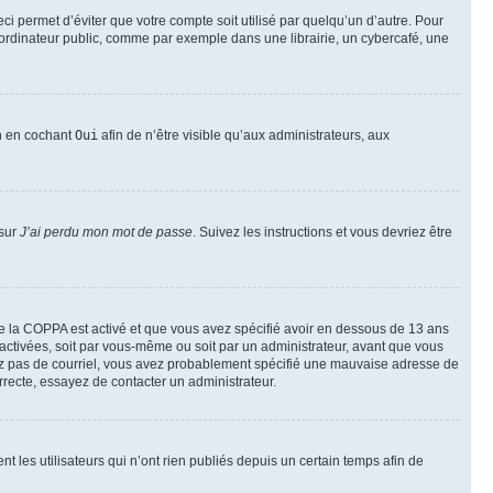
i permet d’éviter que votre compte soit utilisé par quelqu’un d’autre. Pour
ordinateur public, comme par exemple dans une librairie, un cybercafé, une
on en cochant
Oui
afin de n’être visible qu’aux administrateurs, aux
 sur
J’ai perdu mon mot de passe
. Suivez les instructions et vous devriez être
t de la COPPA est activé et que vous avez spécifié avoir en dessous de 13 ans
 activées, soit par vous-même ou soit par un administrateur, avant que vous
ecevez pas de courriel, vous avez probablement spécifié une mauvaise adresse de
correcte, essayez de contacter un administrateur.
les utilisateurs qui n’ont rien publiés depuis un certain temps afin de