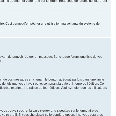
 afin d’augmenter votre rang sur le forum. Beaucoup de forums ne toléreront
mulaire. Ceci permet d’empêcher une utilisation malveillante du système de
t avant de pouvoir rédiger un message. Sur chaque forum, une liste de vos
tc.
n de vos messages en cliquant le bouton adéquat, parfois dans une limite
 fois que vous l’avez édité, contenant la date et l’heure de l’édition. Ce
discrète exprimant la raison de leur édition. Veuillez noter que les utilisateurs
e, vous pouvez cocher la case
Insérer une signature
sur le formulaire de
tre profil. Si vous choisissez cette dernière option, il ne vous sera plus