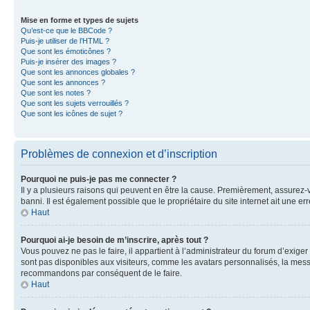
Mise en forme et types de sujets
Qu’est-ce que le BBCode ?
Puis-je utiliser de l’HTML ?
Que sont les émoticônes ?
Puis-je insérer des images ?
Que sont les annonces globales ?
Que sont les annonces ?
Que sont les notes ?
Que sont les sujets verrouillés ?
Que sont les icônes de sujet ?
Problèmes de connexion et d’inscription
Pourquoi ne puis-je pas me connecter ?
Il y a plusieurs raisons qui peuvent en être la cause. Premièrement, assurez-vo
banni. Il est également possible que le propriétaire du site internet ait une err
Haut
Pourquoi ai-je besoin de m’inscrire, après tout ?
Vous pouvez ne pas le faire, il appartient à l’administrateur du forum d’exig
sont pas disponibles aux visiteurs, comme les avatars personnalisés, la messag
recommandons par conséquent de le faire.
Haut