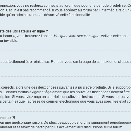
connexion, vous ne resterez connecté au forum que pour une période prédéfinie. Cec
xion. Ceci n’est pas recommandé si vous accédez au forum par l’intermédiaire d’un 
able qu’un administrateur ait désactivé cette fonctionnalité.
te des utilisateurs en ligne ?
u forum », vous trouverez l’option
Masquer votre statut en ligne
. Activez cette opti
r invisible.
peut facilement être réinitialisé. Rendez-vous sur la page de connexion et cliquez
nt corrects, alors une des deux choses suivantes a pu s’être produite. Si le suppor
es. Certains forums exigeront également que les nouvelles inscriptions doivent être
nscription. Si vous aviez reçu un courriel, consultez les instructions. Si vous ne r
êtes certain(e) que l’adresse de courrier électronique que vous avez spécifiée était 
nnecter ?!
pour une quelconque raison. De plus, beaucoup de forums suppriment périodiquement 
à nouveau et essayez de participer plus activement aux discussions sur le forum.