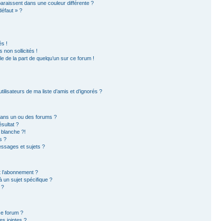
paraissent dans une couleur différente ?
défaut » ?
s !
non sollicités !
ble de la part de quelqu’un sur ce forum !
ilisateurs de ma liste d’amis et d’ignorés ?
dans un ou des forums ?
sultat ?
 blanche ?!
s ?
ssages et sujets ?
et l’abonnement ?
 un sujet spécifique ?
 ?
ce forum ?
s jointes ?